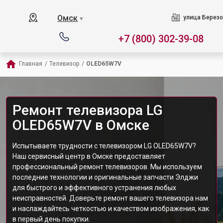
Омск
улица Березо
▼
+7 (800) 302-39-08
Главная
/
Телевизор
/
OLED65W7V
Ремонт телевизора LG
OLED65W7V в Омске
Испытываете трудности с телевизором LG OLED65W7V?
Наш сервисный центр в Омске предоставляет
профессиональный ремонт телевизоров. Мы используем
последние технологии и оригинальные запчасти Элджи
для быстрого и эффективного устранения любых
неисправностей. Доверьте ремонт вашего телевизора нам
и наслаждайтесь четкостью и качеством изображения, как
в первый день покупки.