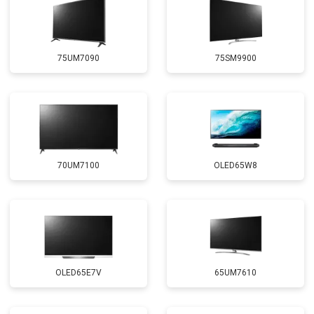
75UM7090
75SM9900
70UM7100
OLED65W8
OLED65E7V
65UM7610