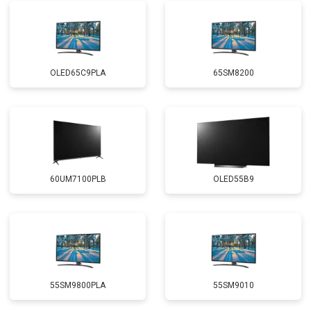
OLED65C9PLA
65SM8200
60UM7100PLB
OLED55B9
55SM9800PLA
55SM9010