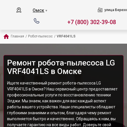
Омск
улица Березо
▼
+7 (800) 302-39-08
Главная
/
Робот-пылесос
/
VRF4041LS
Ремонт робота-пылесоса LG
VRF4041LS в Омске
Ищете качественный ремонт робота-пылесоса LG
VRF4041LS в Омске? Наш сервисный центр предоставляет
профессиональные услуги по восстановлению техники
Элджи. Мы знаем, как важен для вас каждый аспект
работы вашего устройства. Наши специалисты обладают
глубокими знаниями и опытом, благодаря чему ремонт
выполняется быстро и качественно. Обращаясь к нам, вы
получаете гарантию на все виды работ. Доверьте свой