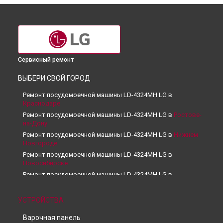
Сервисный ремонт
ВЫБЕРИ СВОЙ ГОРОД
Ремонт посудомоечной машины LD-4324MH LG в
Краснодаре
Ремонт посудомоечной машины LD-4324MH LG в
Ростове-
на-Дону
Ремонт посудомоечной машины LD-4324MH LG в
Нижнем
Новгороде
Ремонт посудомоечной машины LD-4324MH LG в
Новосибирске
Ремонт посудомоечной машины LD-4324MH LG в
Челябинске
Ремонт посудомоечной машины LD-4324MH LG в
УСТРОЙСТВА
Екатеринбурге
Ремонт посудомоечной машины LD-4324MH LG в
Казани
Варочная панель