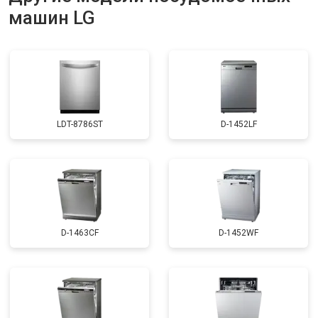
машин LG
Ремонт или замена пружины дверцы
от 1200 ₽
Заказать
Замена платы сенсорного
от 1100 ₽
Заказать
управления
Замена водоприёмника
от 2450 ₽
Заказать
Замена панели управления
от 1550 ₽
Заказать
LDT-8786ST
D-1452LF
Замена блока управления
от 2000 ₽
Заказать
Замена ТЭН
от 1750 ₽
Заказать
Ремонт/замена датчика
от 1590 ₽
Заказать
температуры
Замена замка
от 1600 ₽
Заказать
D-1463CF
D-1452WF
Ремонт электропроводки
от 1250 ₽
Заказать
Замена шнура питания
от 1000 ₽
Заказать
Корпусный ремонт (замена резинок,
от 850 ₽
Заказать
креплений, кнопок)