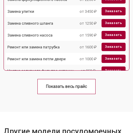
Замена улитки
от 3450 ₽
Заказать
Замена сливного шланга
от 1250 ₽
Заказать
Замена сливного насоса
от 1590 ₽
Заказать
Ремонт или замена патрубка
от 1600 ₽
Заказать
Ремонт или замена петли двери
от 1000 ₽
Заказать
Чистка заливного фильтра-сеточки
от 850 ₽
Заказать
Ремонт циркуляционного насоса
от 2200 ₽
Заказать
Показать весь прайс
Ремонт теплообменника
от 2000 ₽
Заказать
Ремонт стакана моечного бака
от 1600 ₽
Заказать
Ремонт механизма замка
от 1200 ₽
Заказать
Ремонт или замена системы защиты
Другие модели посудомоечных
от 1800 ₽
Заказать
от протечек