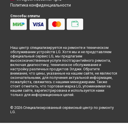
Ульяновске
Политика конфиденциальности
Ремонт посудомоечной машины LD-4324MH LG в
Кирове
Способы оплаты
Ремонт посудомоечной машины LD-4324MH LG в
Москве
Ремонт посудомоечной машины LD-4324MH LG в
Санкт-
Петербурге
Наш центр специализируется на ремонте и техническом
обслуживании устройств LG. Хотя мы и не представляем
официальный сервис LG, мы предлагаем
высококачественные услуги постгарантийного ремонта,
включая диагностику, техническое обслуживание и
настройку различных продуктов Элджи. Обратите
внимание, что цены, указанные на нашем сайте, не являются
окончательными; для получения актуальной информации,
пожалуйста, свяжитесь с нашими менеджерами. Также
стоит отметить, что торговая марка LG, упоминаемая на
нашем сайте, зарегистрирована и используется нами
только для информационных целей.
© 2026 Специализированный сервисный центр по ремонту
LG.