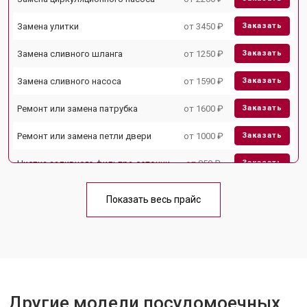
Замена улитки
от 3450 ₽
Заказать
Замена сливного шланга
от 1250 ₽
Заказать
Замена сливного насоса
от 1590 ₽
Заказать
Ремонт или замена патрубка
от 1600 ₽
Заказать
Ремонт или замена петли двери
от 1000 ₽
Заказать
Чистка заливного фильтра-сеточки
от 850 ₽
Заказать
Ремонт циркуляционного насоса
от 2200 ₽
Заказать
Показать весь прайс
Ремонт теплообменника
от 2000 ₽
Заказать
Ремонт стакана моечного бака
от 1600 ₽
Заказать
Ремонт механизма замка
от 1200 ₽
Заказать
Ремонт или замена системы защиты
Другие модели посудомоечных
от 1800 ₽
Заказать
от протечек