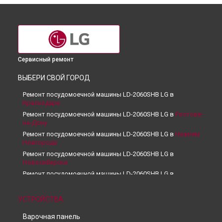
Сервисный ремонт
ВЫБЕРИ СВОЙ ГОРОД
Ремонт посудомоечной машины LD-2060SHB LG в
Краснодаре
Ремонт посудомоечной машины LD-2060SHB LG в
Ростове-
на-Дону
Ремонт посудомоечной машины LD-2060SHB LG в
Нижнем
Новгороде
Ремонт посудомоечной машины LD-2060SHB LG в
Новосибирске
Ремонт посудомоечной машины LD-2060SHB LG в
Челябинске
Ремонт посудомоечной машины LD-2060SHB LG в
УСТРОЙСТВА
Екатеринбурге
Ремонт посудомоечной машины LD-2060SHB LG в
Казани
Варочная панель