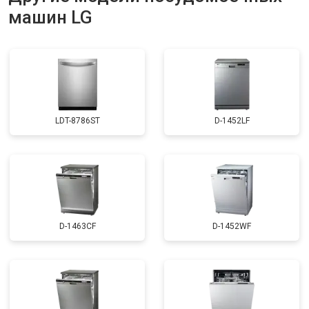
машин LG
Ремонт или замена пружины дверцы
от 1200 ₽
Заказать
Замена платы сенсорного
от 1100 ₽
Заказать
управления
Замена водоприёмника
от 2450 ₽
Заказать
Замена панели управления
от 1550 ₽
Заказать
LDT-8786ST
D-1452LF
Замена блока управления
от 2000 ₽
Заказать
Замена ТЭН
от 1750 ₽
Заказать
Ремонт/замена датчика
от 1590 ₽
Заказать
температуры
Замена замка
от 1600 ₽
Заказать
D-1463CF
D-1452WF
Ремонт электропроводки
от 1250 ₽
Заказать
Замена шнура питания
от 1000 ₽
Заказать
Корпусный ремонт (замена резинок,
от 850 ₽
Заказать
креплений, кнопок)