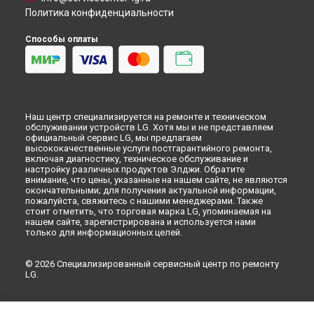
Ремонт посудомоечной машины LD-2060SHB LG в
Перми
Политика конфиденциальности
Ремонт посудомоечной машины LD-2060SHB LG в
Ульяновске
Способы оплаты
Ремонт посудомоечной машины LD-2060SHB LG в
Кирове
Ремонт посудомоечной машины LD-2060SHB LG в
Москве
Ремонт посудомоечной машины LD-2060SHB LG в
Санкт-
Петербурге
Наш центр специализируется на ремонте и техническом
обслуживании устройств LG. Хотя мы и не представляем
официальный сервис LG, мы предлагаем
высококачественные услуги постгарантийного ремонта,
включая диагностику, техническое обслуживание и
настройку различных продуктов Элджи. Обратите
внимание, что цены, указанные на нашем сайте, не являются
окончательными; для получения актуальной информации,
пожалуйста, свяжитесь с нашими менеджерами. Также
стоит отметить, что торговая марка LG, упоминаемая на
нашем сайте, зарегистрирована и используется нами
только для информационных целей.
© 2026 Специализированный сервисный центр по ремонту
LG.