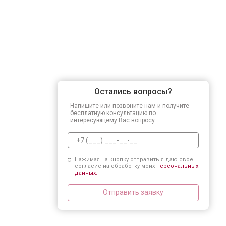
Замена заливного клапана
Замена расходомера
Замена разбрызгивателя
Остались вопросы?
Напишите или позвоните нам и получите
Замена пускового конденсатора ци
бесплатную консультацию по
интересующему Вас вопросу.
Замена проточного нагревательног
Нажимая на кнопку отправить я даю свое
согласие на обработку моих
персональных
данных.
Замена прессостата
Отправить заявку
Замена П-образного уплотнителя 