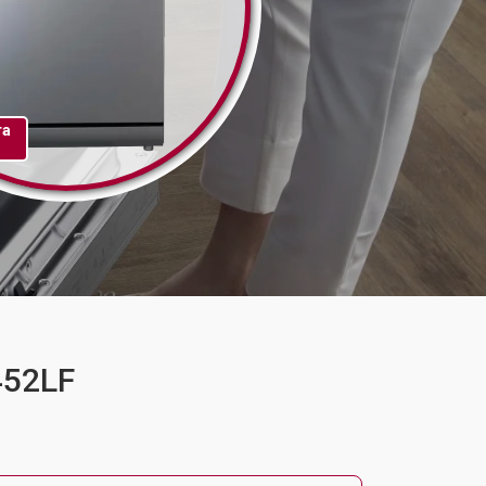
та
452LF