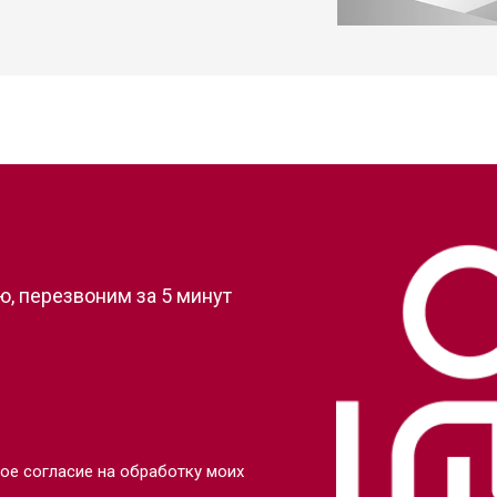
ния
от 50 мин
о
от 50 мин
о
от 60 мин
о
?
от 50 мин
о
, перезвоним за 5 минут
от 70 мин
о
ры
от 50 мин
о
от 60 мин
о
ое согласие на обработку моих