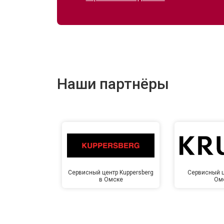
Ремонт электропроводки
Замена шнура питания
Наши партнёры
Корпусный ремонт (замена резинок,
Ремонт платы управления (восстан
Замена датчика мутности
Сервисный центр Kuppersberg
Сервисный ц
в Омске
Ом
Замена датчика соли