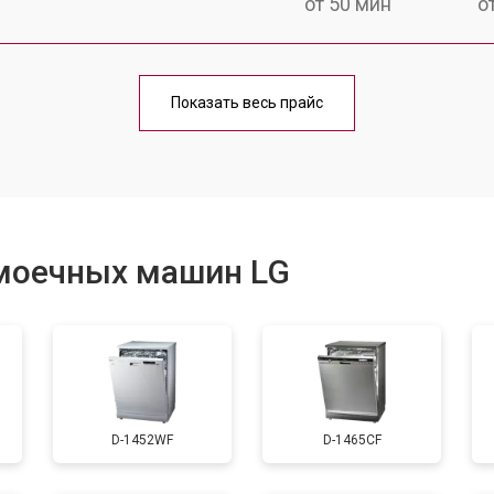
от 50 мин
о
от 100 мин
о
Показать весь прайс
от 40 мин
о
от 60 мин
о
моечных машин LG
от 50 мин
о
от 60 мин
о
D-1452WF
D-1465CF
от 40 мин
о