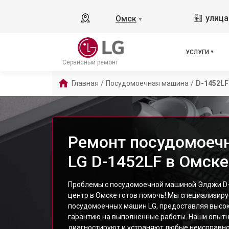
улица
Омск
▼
УСЛУГИ
Сервисный ремонт
Главная
/
Посудомоечная машина
/
D-1452LF
Ремонт посудомоеч
LG D-1452LF в Омске
Проблемы с посудомоечной машиной Элджи D-
центр в Омске готов помочь! Мы специализир
посудомоечных машин LG, предоставляя высок
гарантию на выполненные работы. Наши опыт
диагностируют и устраняют любые неисправно