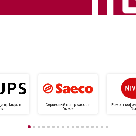
от 40 мин
о
от 60 мин
о
 креплений, кнопок)
от 40 мин
о
овление)
от 80 мин
о
от 50 мин
о
ентр krups в
Сервисный центр saeco в
Ремонт кофем
ске
Омске
Ом
от 50 мин
о