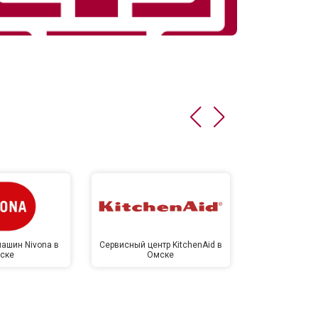
т 1250 ₽
Заказать
т 1000 ₽
Заказать
т 850 ₽
Заказать
т 2590 ₽
Заказать
т 1900 ₽
Заказать
ашин Nivona в
Сервисный центр KitchenAid в
Сервисный 
ске
Омске
Ом
т 1100 ₽
Заказать