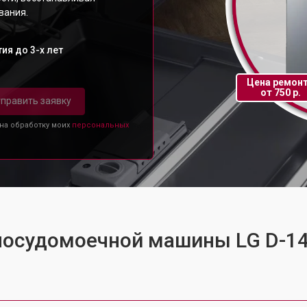
вания.
ия до 3-х лет
Цена ремон
от 750 р.
править заявку
 на обработку моих
персональных
 посудомоечной машины LG D-1