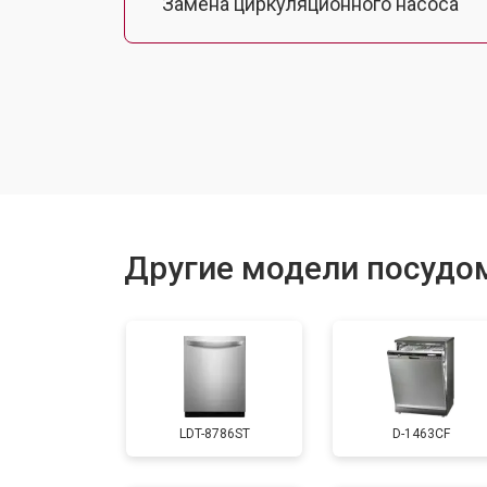
Замена циркуляционного насоса
Замена улитки
Замена сливного шланга
Замена сливного насоса
Другие модели посудо
Ремонт или замена патрубка
Ремонт или замена петли двери
LDT-8786ST
D-1463CF
Чистка заливного фильтра-сеточки