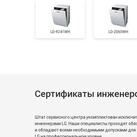
Ремонт циркуляционного насоса
LD-9241WH
LD-2060WH
Ремонт теплообменника
Ремонт стакана моечного бака
Ремонт механизма замка
Сертификаты инженер
Ремонт или замена системы защиты
Штат сервисного центра укомплектован исключ
Ремонт или замена пружины двер
инженерами LG. Наши специалисты проходят обя
и обладают всеми необходимыми допусками для 
LG на профессиональном уровне.