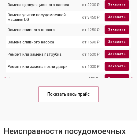
Замена циркуляционного насоса
от 2200 ₽
Заказать
Замена улитки посудомоечной
от 3450 ₽
Заказать
машины LG
Замена сливного шланга
от 1250 ₽
Заказать
Замена сливного насоса
от 1590 ₽
Заказать
Ремонт или замена патрубка
от 1600 ₽
Заказать
Ремонт или замена петли двери
от 1000 ₽
Заказать
Чистка заливного фильтра-сеточки
от 850 ₽
Заказать
Ремонт циркуляционного насоса
от 2200 ₽
Заказать
Показать весь прайс
Ремонт теплообменника
от 2000 ₽
Заказать
Ремонт стакана моечного бака
от 1600 ₽
Заказать
Ремонт механизма замка
от 1200 ₽
Заказать
Неисправности посудомоечных