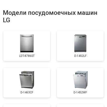
Модели посудомоечных машин
LG
LDT-8786ST
D-1452LF
D-1463CF
D-1452WF