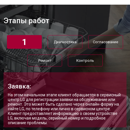
Корпусный ремонт (замена резинок,
от 850 ₽
Заказать
креплений, кнопок)
Ремонт платы управления
от 2590 ₽
Заказать
(восстановление)
Этапы работ
Замена датчика мутности
от 1900 ₽
Заказать
1
Замена датчика соли
от 1100 ₽
Заказать
Диагностика
Согласование
Замена заливного клапана
от 1550 ₽
Заказать
Ремонт
Контроль
Замена расходомера
от 1600 ₽
Заказать
Замена разбрызгивателя
от 750 ₽
Заказать
Замена пускового конденсатора
Заявка:
от 1550 ₽
Заказать
циркуляционного насоса
На этом начальном этапе клиент обращается в сервисный
Замена проточного
от 2000 ₽
Заказать
центр LG для регистрации заявки на обслуживание или
нагревательного элемента
ремонт. Это может быть сделано через онлайн-форму на
сайте LG, по телефону или лично в сервисном центре.
Замена прессостата
от 1590 ₽
Заказать
Клиент предоставляет информацию о своем устройстве
LG, включая модель, серийный номер и подробное
Замена П-образного уплотнителя
от 1600 ₽
Заказать
описание проблемы.
дверцы