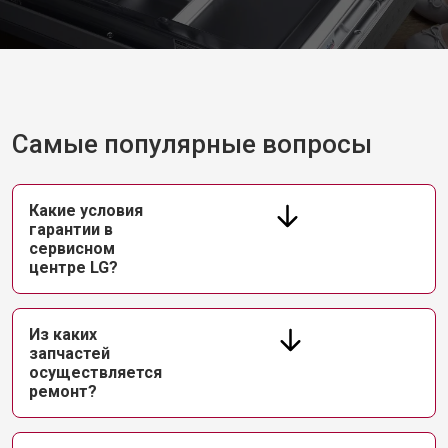
Замена нижнего уплотнителя
от 1000 ₽
Заказать
дверцы
Замена заливного шланга с
от 1100 ₽
Заказать
системой Аквастоп
Замена заливного шланга
от 850 ₽
Заказать
Диагностика посудомоечной
Самые популярные вопросы
бесплатно
Заказать
машины LG
Какие условия
гарантии в
сервисном
центре LG?
Из каких
запчастей
осуществляется
ремонт?