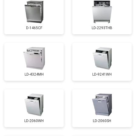
D-1465CF
LD-2293THB
LD-4324MH
LD-9241WH
LD-2060WH
LD-2060SH