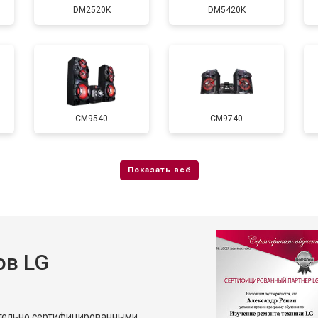
DM2520K
DM5420K
от 40 мин
о
CM9540
CM9740
ов LG
ительно сертифицированными