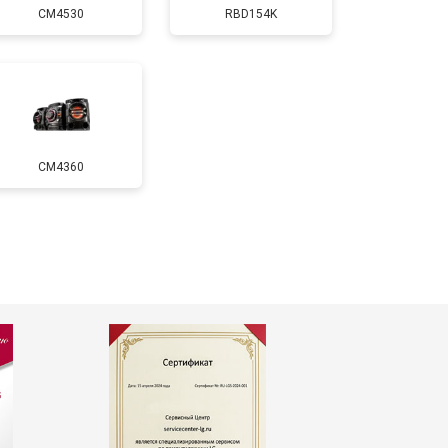
CM4530
RBD154K
т 500 ₽
Заказать
CM4360