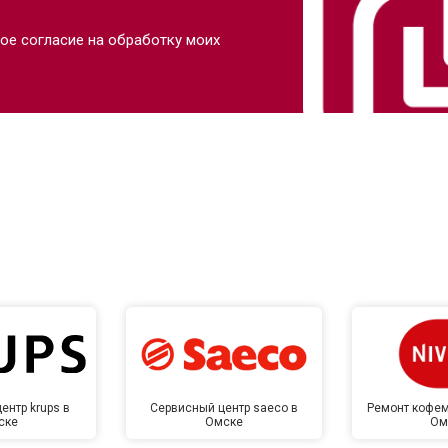
ое согласие на обработку моих
ентр krups в
Сервисный центр saeco в
Ремонт кофем
ске
Омске
Ом