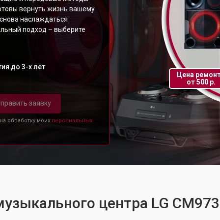
отовы вернуть жизнь вашему
 снова наслаждаться
льный подход – выберите
ия до 3-х лет
Цена ремон
от 500 р.
править заявку
 на обработку моих
персональных
 музыкального центра LG CM97