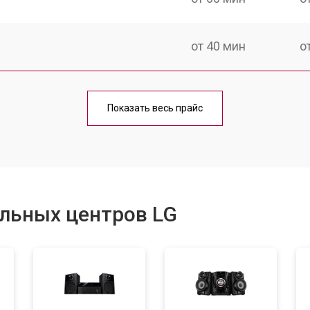
от 40 мин
о
от 60 мин
о
Показать весь прайс
от 40 мин
о
от 60 мин
о
льных центров LG
от 40 мин
о
от 60 мин
о