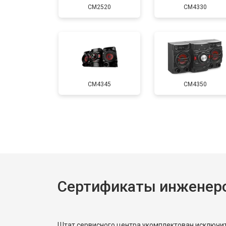
CM2520
CM4330
Замена кнопок
CM4345
CM4350
Сертификаты инженер
Штат сервисного центра укомплектован исключ