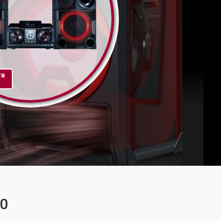
та
30