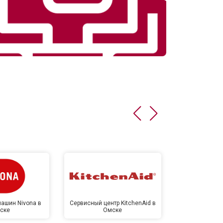
ашин Nivona в
Сервисный центр KitchenAid в
Сервисный 
ске
Омске
Ом