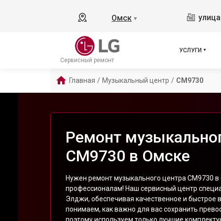
улица
Омск
▼
УСЛУГИ
Сервисный ремонт
Главная
/
Музыкальный центр
/
CM9730
Ремонт музыкальног
CM9730 в Омске
Нужен ремонт музыкального центра CM9730 в 
профессионалам! Наш сервисный центр специа
Элджи, обеспечивая качественное и быстрое 
понимаем, как важно для вас сохранить превос
поэтому используем только лучшие комплект