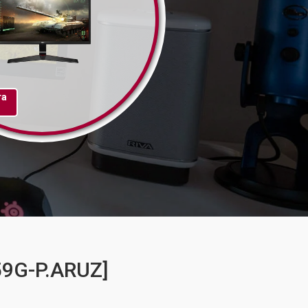
та
9G-P.ARUZ]