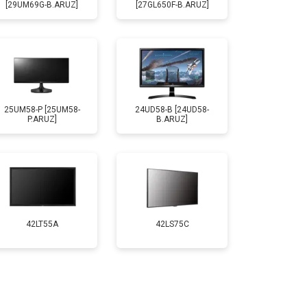
[29UM69G-B.ARUZ]
[27GL650F-B.ARUZ]
25UM58-P [25UM58-
24UD58-B [24UD58-
P.ARUZ]
B.ARUZ]
42LT55A
42LS75C