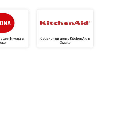
ашин Nivona в
Сервисный центр KitchenAid в
Сервисный 
ске
Омске
Ом