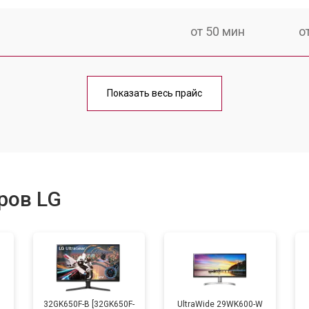
от 50 мин
о
от 80 мин
о
Показать весь прайс
ров LG
B
32GK650F-B [32GK650F-
UltraWide 29WK600-W