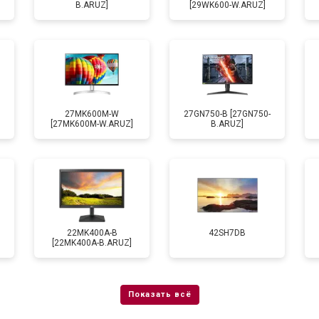
B.ARUZ]
[29WK600-W.ARUZ]
27MK600M-W
27GN750-B [27GN750-
[27MK600M-W.ARUZ]
B.ARUZ]
22MK400A-B
42SH7DB
[22MK400A-B.ARUZ]