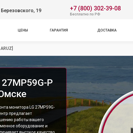
+7 (800) 302-39-08
 Березовского, 19
Бесплатно по РФ
ЦЕНЫ
ГАРАНТИЯ
ДОСТАВКА
.ARUZ]
G 27MP59G-P
 Омске
онта монитора LG 27MP59G-
ентр предлагает
чшению работы вашего
еменное оборудование и
печивает высокое качество