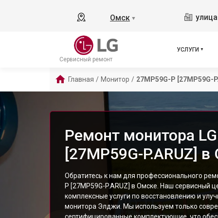
улица
Омск
▼
УСЛУГИ
Сервисный ремонт
Главная
/
Монитор
/
27MP59G-P [27MP59G-P
Ремонт монитора L
[27MP59G-P.ARUZ] в
Обратитесь к нам для профессионального рем
P [27MP59G-P.ARUZ] в Омске. Наш сервисный ц
комплексные услуги по восстановлению и улу
монитора Элджи. Мы используем только совр
сертифицированные комплектующие, что обес