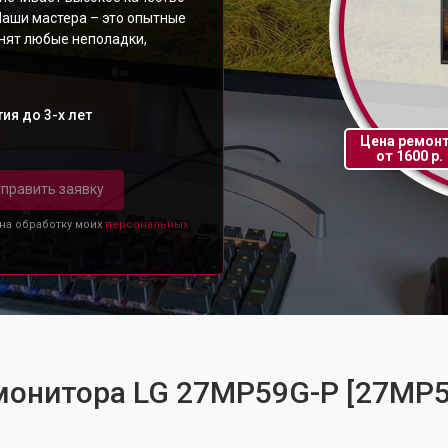
Наши мастера – это опытные
анят любые неполадки,
ия до 3-х лет
Цена ремон
от 1600 р.
править заявку
 на обработку моих
персональных
 монитора LG 27MP59G-P [27MP5